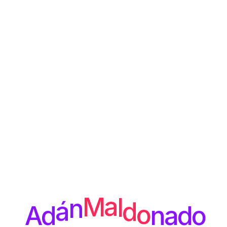
M
a
n
l
d
á
d
o
A
n
a
d
o