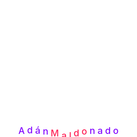
d
o
l
a
M
A
n
a
d
o
n
d
á